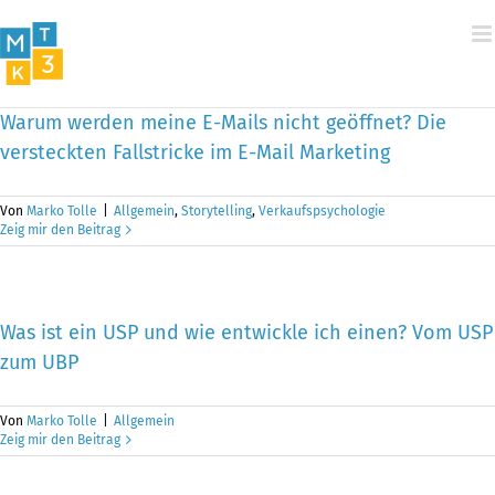
Zum
Inhalt
springen
Warum werden meine E-Mails nicht geöffnet? Die
versteckten Fallstricke im E-Mail Marketing
Von
Marko Tolle
|
Allgemein
,
Storytelling
,
Verkaufspsychologie
Zeig mir den Beitrag
Was ist ein USP und wie entwickle ich einen? Vom USP
zum UBP
Von
Marko Tolle
|
Allgemein
Zeig mir den Beitrag